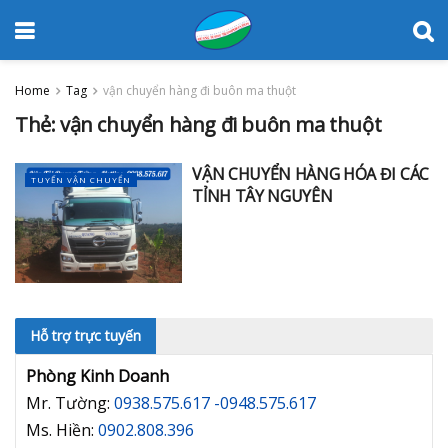
Home
Tag
vận chuyển hàng đi buôn ma thuột
Thẻ:
vận chuyển hàng đi buôn ma thuột
VẬN CHUYỂN HÀNG HÓA ĐI CÁC
TUYẾN VẬN CHUYỂN
TỈNH TÂY NGUYÊN
Hỗ trợ trực tuyến
Phòng Kinh Doanh
Mr. Tường:
0938.575.617 -0948.575.617
Ms. Hiền:
0902.808.396