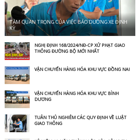
TẦM QUAN TRỌNG CỦA VIỆC BẢO DƯỠNG XE ĐỊNH
KỲ
NGHỊ ĐỊNH 168/2024/NĐ-CP XỬ PHẠT GIAO
THÔNG ĐƯỜNG BỘ MỚI NHẤT
VẬN CHUYỂN HÀNG HÓA KHU VỰC ĐỒNG NAI
VẬN CHUYỂN HÀNG HÓA KHU VỰC BÌNH
DƯƠNG
TUÂN THỦ NGHIÊM CÁC QUY ĐỊNH VỀ LUẬT
GIAO THÔNG