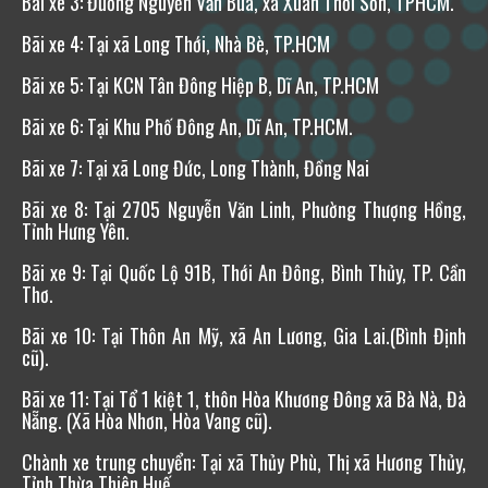
Bãi xe 3: Đường Nguyễn Văn Bứa, xã Xuân Thới Sơn, TPHCM.
Bãi xe 4: Tại xã Long Thới, Nhà Bè, TP.HCM
Bãi xe 5: Tại KCN Tân Đông Hiệp B, Dĩ An, TP.HCM
Bãi xe 6: Tại Khu Phố Đông An, Dĩ An, TP.HCM.
Bãi xe 7: Tại xã Long Đức, Long Thành, Đồng Nai
Bãi xe 8: Tại 2705 Nguyễn Văn Linh, Phường Thượng Hồng,
Tỉnh Hưng Yên.
Bãi xe 9: Tại Quốc Lộ 91B, Thới An Đông, Bình Thủy, TP. Cần
Thơ.
Bãi xe 10: Tại Thôn An Mỹ, xã An Lương, Gia Lai.(Bình Định
cũ).
Bãi xe 11:
Tại Tổ 1 kiệt 1, thôn Hòa Khương Đông xã Bà Nà, Đà
Nẵng. (Xã Hòa Nhơn, Hòa Vang cũ).
Chành xe trung chuyển: Tại xã Thủy Phù, Thị xã Hương Thủy,
Tỉnh Thừa Thiên Huế.