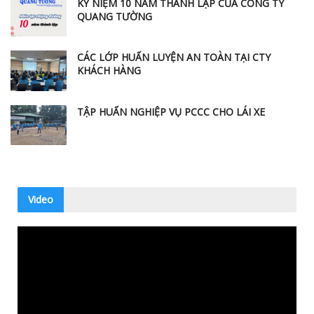
KỶ NIỆM 10 NĂM THÀNH LẬP CỦA CÔNG TY
QUANG TƯỜNG
CÁC LỚP HUẤN LUYỆN AN TOÀN TẠI CTY
KHÁCH HÀNG
TẬP HUẤN NGHIỆP VỤ PCCC CHO LÁI XE
Video