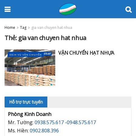
Home
Tag
gia van chuyen hat nhua
Thẻ:
gia van chuyen hat nhua
VẬN CHUYỂN HẠT NHỰA
DỊCH VỤ VẬN CHUYỂN
Hỗ trợ trực tuyến
Phòng Kinh Doanh
Mr. Tường:
0938.575.617 -0948.575.617
Ms. Hiền:
0902.808.396