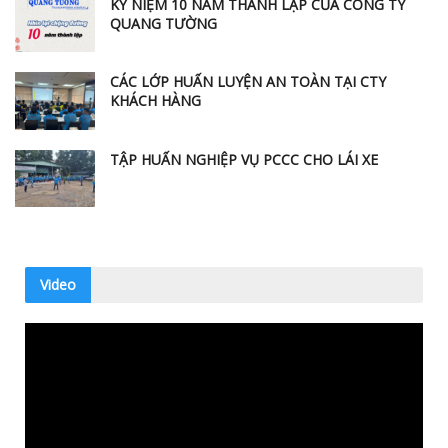
KỶ NIỆM 10 NĂM THÀNH LẬP CỦA CÔNG TY
QUANG TƯỜNG
CÁC LỚP HUẤN LUYỆN AN TOÀN TẠI CTY
KHÁCH HÀNG
TẬP HUẤN NGHIỆP VỤ PCCC CHO LÁI XE
Video