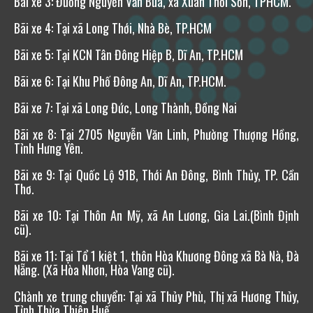
Bãi xe 3: Đường Nguyễn Văn Bứa, xã Xuân Thới Sơn, TPHCM.
Bãi xe 4: Tại xã Long Thới, Nhà Bè, TP.HCM
Bãi xe 5: Tại KCN Tân Đông Hiệp B, Dĩ An, TP.HCM
Bãi xe 6: Tại Khu Phố Đông An, Dĩ An, TP.HCM.
Bãi xe 7: Tại xã Long Đức, Long Thành, Đồng Nai
Bãi xe 8: Tại 2705 Nguyễn Văn Linh, Phường Thượng Hồng,
Tỉnh Hưng Yên.
Bãi xe 9: Tại Quốc Lộ 91B, Thới An Đông, Bình Thủy, TP. Cần
Thơ.
Bãi xe 10: Tại Thôn An Mỹ, xã An Lương, Gia Lai.(Bình Định
cũ).
Bãi xe 11:
Tại Tổ 1 kiệt 1, thôn Hòa Khương Đông xã Bà Nà, Đà
Nẵng. (Xã Hòa Nhơn, Hòa Vang cũ).
Chành xe trung chuyển: Tại xã Thủy Phù, Thị xã Hương Thủy,
Tỉnh Thừa Thiên Huế.