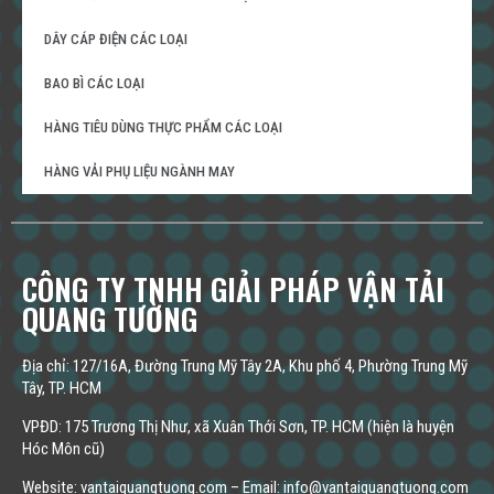
DÂY CÁP ĐIỆN CÁC LOẠI
BAO BÌ CÁC LOẠI
HÀNG TIÊU DÙNG THỰC PHẨM CÁC LOẠI
HÀNG VẢI PHỤ LIỆU NGÀNH MAY
CÔNG TY TNHH GIẢI PHÁP VẬN TẢI
QUANG TƯỜNG
Địa chỉ: 127/16A, Đường Trung Mỹ Tây 2A, Khu phố 4, Phường Trung Mỹ
Tây, TP. HCM
VPĐD: 175 Trương Thị Như, xã Xuân Thới Sơn, TP. HCM (hiện là huyện
Hóc Môn cũ)
Website: vantaiquangtuong.com – Email: info@vantaiquangtuong.com