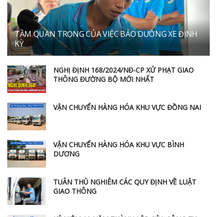
TẦM QUAN TRỌNG CỦA VIỆC BẢO DƯỠNG XE ĐỊNH
KỲ
NGHỊ ĐỊNH 168/2024/NĐ-CP XỬ PHẠT GIAO
THÔNG ĐƯỜNG BỘ MỚI NHẤT
VẬN CHUYỂN HÀNG HÓA KHU VỰC ĐỒNG NAI
VẬN CHUYỂN HÀNG HÓA KHU VỰC BÌNH
DƯƠNG
TUÂN THỦ NGHIÊM CÁC QUY ĐỊNH VỀ LUẬT
GIAO THÔNG